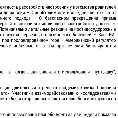
ероятность расстройств настроения у потомства родителей
и депрессии – О необходимости исследования отказа от
емного подхода – О безопасном прекращении приема
ертый с историей биполярного расстройства достигает
 Потенциально летальные реакции на противосудорожные
о спектра серьезных психических болезней – Ваш ИИ-
я при пролонгированном горе – Американский регулятор
езные побочные эффекты при лечении биполярного и
 т.е. когда люди знали, что использовали ''пустышку'',
ие длительный стресс от пандемии ковида. Половина
блеток. Участники взаимодействовали с исследователями
 почте были отправлены таблетки плацебо и инструкция по
того использования плацебо всего за две недели показала