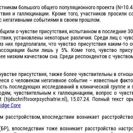
ам большого общего популяционного проекта (N=10.447)
твия и галлюцинации. Кроме того, участников просили с
с негативными событиями в своем прошлом.
и о чувстве присутствия, испытанном в последние 30 дн
ствия, установлены некоторые различия. Среди лиц с чу
из них предполагали, что чувство присутствия каким-то 
ссоциации были лишь у 5%. Коме того, чувство прис
ее низким качеством сна. Среди респондентов с чувств
е присутствия, также более чувствительны в отношени
еся с человеком негативное событие – известные факто
ть последующих исследований в клинической группе и г
дям, чувствительным к галлюцинациям, вопрос о чувстве 
t (tijdschriftvoorpsychiatrie.nl), 15.07.24. Полный текст о
ridge Core
ым расстройством, впоследствии возникает расстройств
БР), впоследствии тоже возникает расстройство настро