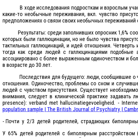
В ходе исследования подросткам и взрослым участник
какие-то необычные переживания, вкл. чувство присутс
предположениях о связи своих необычных переживаний 
Результаты: среди заполнивших опросник 1,6% сообщил
которых были галлюцинации, но не было чувства присут
тактильных галлюцинаций, и идей отношения. Четверть 
тогда как среди людей с галлюцинациями подобные а
ассоциировано с более выраженным одиночеством и бол
в возрасте до 30 лет.
Последствия для будущего: люди, сообщившие о чувств
отношения. Одиночество, проблемы со сном и случивше
людей с чувством присутствия. Существует необходимос
внимания, следует в клинической практике задавать лю
presence): verband met hallucinatiegevoeligheid. - Interne
population sample | The British Journal of Psychiatry | Camb
- Почти у 2/3 детей родителей, страдающих биполярн
У 65% детей родителей с биполярным расстройством (