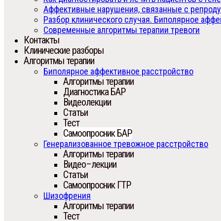
Аффективные нарушения, связанные с репрод
Разбор клинического случая. Биполярное аффек
Современные алгоритмы терапии тревоги
Контакты
Клинические разборы
Алгоритмы терапии
Биполярное аффективное расстройство
Алгоритмы терапии
Диагностика БАР
Видеолекции
Статьи
Тест
Самоопросник БАР
Генерализованное тревожное расстройство
Алгоритмы терапии
Видео–лекции
Статьи
Самоопросник ГТР
Шизофрения
Алгоритмы терапии
Тест