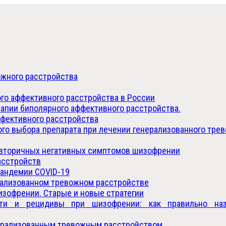
ожного расстройства
ого аффективного расстройства в России
апии биполярного аффективного расстройства.
ффективного расстройства
о выбора препарата при лечении генерализованного тре
 вторичных негативных симптомов шизофрении
асстройств
пандемии COVID-19
рализованном тревожном расстройстве
зофрении. Старые и новые стратегии
сти и рецидивы при шизофрении: как правильно наз
енерализованным тревожным расстройством