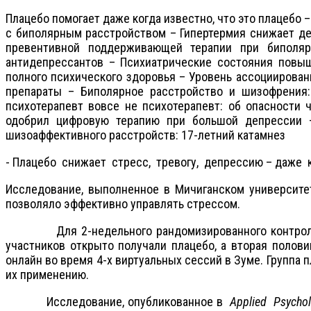
Плацебо помогает даже когда известно, что это плацебо 
с биполярным расстройством – Гипертермия снижает де
превентивной поддерживающей терапии при биполяр
антидепрессантов – Психиатрические состояния повыш
полного психического здоровья – Уровень ассоциирова
препараты – Биполярное расстройство и шизофрения:
психотерапевт вовсе не психотерапевт: об опасности 
одобрил цифровую терапию при большой депрессии 
шизоаффективного расстройств: 17-летний катамнез
- Плацебо снижает стресс, тревогу, депрессию – даже 
Исследование, выполненное в Мичиганском университете 
позволяло эффективно управлять стрессом.
Для 2-недельного рандомизированного контролируем
участников открыто получали плацебо, а вторая полови
онлайн во время 4-х виртуальных сессий в Зуме. Группа 
их применению.
Исследование, опубликованное в
Applied
Psycho