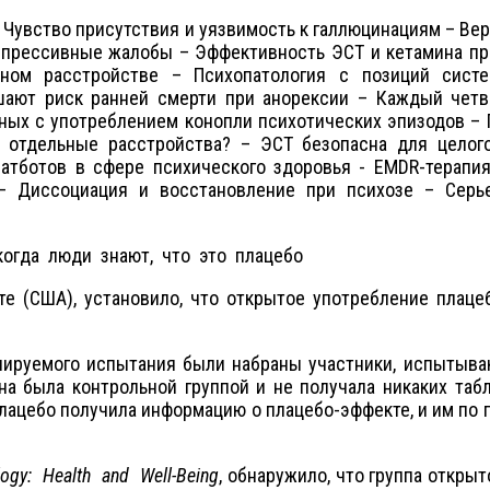
– Чувство присутствия и уязвимость к галлюцинациям – В
прессивные жалобы – Эффективность ЭСТ и кетамина пр
ном расстройстве – Психопатология с позиций сист
ают риск ранней смерти при анорексии – Каждый четв
нных с употреблением конопли психотических эпизодов –
 отдельные расстройства? – ЭСТ безопасна для целог
чатботов в сфере психического здоровья - EMDR-терапи
– Диссоциация и восстановление при психозе – Серь
когда люди знают, что это плацебо
(США), установило, что открытое употребление плацебо,
ого испытания были набраны участники, испытывающ
на была контрольной группой и не получала никаких та
плацебо получила информацию о плацебо-эффекте, и им по
logy
:
Health
and
Well
-
Being
, обнаружило, что группа откры