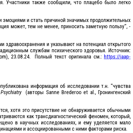
ия. Участники также сообщили, что плацебо было легко
 эмоциями и стать причиной значимых продолжительных
ия может, тем не менее, приносить заметную пользу'', -
здравоохранения и указывают на потенциал открытого
радиционным службам психического здоровья. Источник:
.com), 23.08.24. Полный текст оригинала см.:
https://iaap-
бликована информация об исследовании т.н. ''чувства
Psychiatry
(авторы Sanne Brederoo et al., Гронингенский
ся, хотя это присутствие не обнаруживается обычными
атриваются как трансдиагностический феномен, который,
ещено в научных исследованиях, и ему уделяется мало
юцинациями и ассоциированными с ними факторами риска.