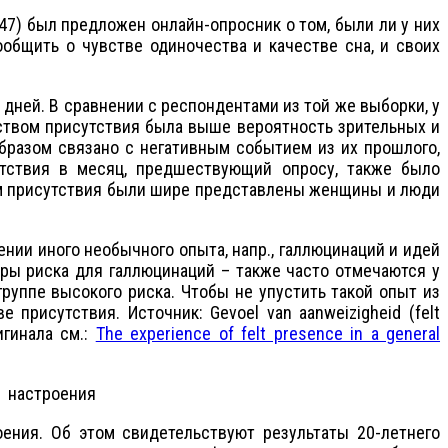
 был предложен онлайн-опросник о том, были ли у них
ообщить о чувстве одиночества и качестве сна, и своих
ей. В сравнении с респондентами из той же выборки, у
вством присутствия была выше вероятность зрительных и
образом связано с негативным событием из их прошлого,
утствия в месяц, предшествующий опросу, также было
ом присутствия были шире представлены женщины и люди
и иного необычного опыта, напр., галлюцинаций и идей
ры риска для галлюцинаций – также часто отмечаются у
руппе высокого риска. Чтобы не упустить такой опыт из
присутствия. Источник: Gevoel van aanweizigheid (felt
ригинала см.:
The experience of felt presence in a general
о настроения
ения. Об этом свидетельствуют результаты 20-летнего