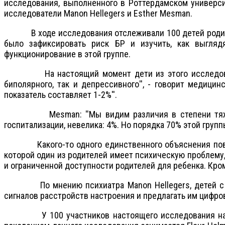
исследования, выполненного в Роттердамском универси
исследователи Manon Hellegers и Esther Mesman.
В ходе исследования отслеживали 100 детей родителей
было зафиксировать риск БР и изучить, как выгля
функционирование в этой группе.
На настоящий момент дети из этого исследования в
биполярного, так и депрессивного'', - говорит медици
показатель составляет 1-2%''.
Mesman: ''Мы видим различия в степени тяжести п
госпитализации, невелика: 4%. Но порядка 70% этой груп
Какого-то одного единственного объяснения повышенн
которой один из родителей имеет психическую проблему
и ограниченной доступности родителей для ребенка. Кроме
По мнению психиатра Manon Hellegers, детей с сем
сигналов расстройств настроения и предлагать им цифр
У 100 участников настоящего исследования на наст