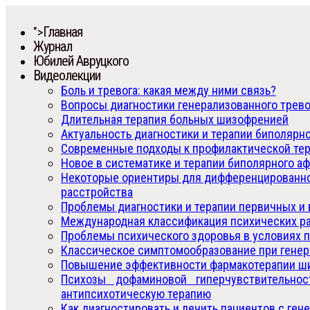
Главная
">
Журнал
Юбилей Авруцкого
Видеолекции
Боль и тревога: какая между ними связь?
Вопросы диагностики генерализованного трев
Длительная терапия больных шизофренией
Актуальность диагностики и терапии биполярн
Современные подходы к профилактической тер
Новое в систематике и терапии биполярного а
Некоторые ориентиры для дифференцированног
расстройства
Проблемы диагностики и терапии первичных и
Международная классификация психических р
Проблемы психического здоровья в условиях 
Классическое симптомообразование при гене
Повышение эффективности фармакотерапии ши
Психозы дофаминовой гиперчувствительно
антипсихотическую терапию
Как диагностировать и лечить пациентов с г