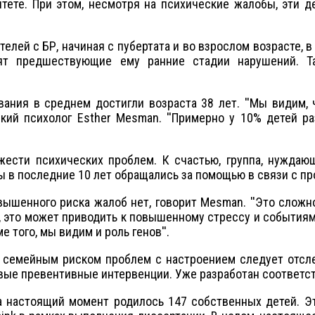
тете. При этом, несмотря на психические жалобы, эти 
 с БР, начиная с пубертата и во взрослом возрасте, в 
дят предшествующие ему ранние стадии нарушений. Т
 среднем достигли возраста 38 лет. ''Мы видим, что
нский психолог Esther Mesman. ''Примерно у 10% детей р
сихических проблем. К счастью, группа, нуждающа
пы в последние 10 лет обращались за помощью в связи с пр
ого риска жалоб нет, говорит Mesman. ''Это сложное 
, это может приводить к повышенному стрессу и событиям
 того, мы видим и роль генов''.
ейным риском проблем с настроением следует отслежи
овые превентивные интервенции. Уже разработан соответ
оящий момент родилось 147 собственных детей. Этой 