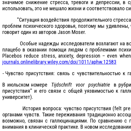
значимое снижение стресса, тревоги и депрессии, в с
использовать, это не мешало жизни и соответствовало си
''Ситуация воздействия продолжительного стресса мо
проблем психического здоровья, поэтому мы удивлены, ч
говорит один из авторов Jason Moser.
Особые надежды исследователи возлагают на возможн
плацебо в оказании помощи людям с проблемами психич
Placebos reduce stress, anxiety, depression – even when
journals.onlinelibrary.wiley.com/doi/1011/aphw.12583
- Чувство присутствия: связь с чувствительностью к 
В июльском номере
Tijdschrift
voor
psychiatrie
в рубрик
присутствия'' и его связи с общей уязвимостью к га
университет).
История вопроса: чувство присутствия (felt presenc
органами чувств. Такие переживания традиционно ассоц
возможно, связан с галлюцинациями. По сравнению с 
внимания в клинической практике. В новом исследовании