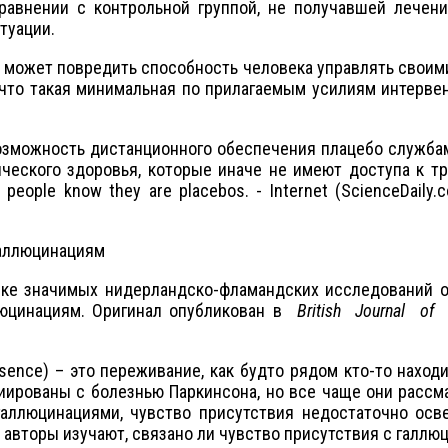
равнении с контрольной группой, не получавшей лечен
туации.
жет повредить способность человека управлять своими
то такая минимальная по прилагаемым усилиям интервенц
ость дистанционного обеспечения плацебо службами 
еского здоровья, которые иначе не имеют доступа к т
 people know they are placebos. - Internet (ScienceDaily
галлюцинациям
е значимых нидерландско-фламандских исследований опу
ллюцинациям. Оригинал опубликован в
British
Journal
of
e) – это переживание, как будто рядом кто-то находит
иированы с болезнью Паркинсона, но все чаще они рассм
галлюцинациями, чувство присутствия недостаточно осв
 авторы изучают, связано ли чувство присутствия с галл